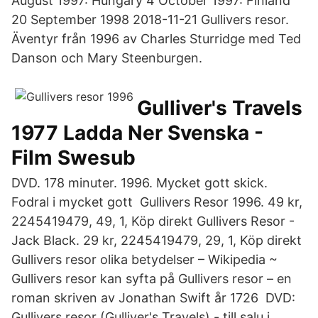
August 1997: Hungary 4 October 1997: Finland
20 September 1998 2018-11-21 Gullivers resor.
Äventyr från 1996 av Charles Sturridge med Ted
Danson och Mary Steenburgen.
Gulliver's Travels
1977 Ladda Ner Svenska -
Film Swesub
DVD. 178 minuter. 1996. Mycket gott skick.
Fodral i mycket gott Gullivers Resor 1996. 49 kr,
2245419479, 49, 1, Köp direkt Gullivers Resor -
Jack Black. 29 kr, 2245419479, 29, 1, Köp direkt
Gullivers resor olika betydelser – Wikipedia ~
Gullivers resor kan syfta på Gullivers resor – en
roman skriven av Jonathan Swift år 1726 DVD:
Gullivers resor (Gulliver's Travels) - till salu i