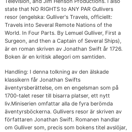
Television, and Jim Henson Productions. I also
state that NO RIGHTS to ANY PAR Gullivers
resor (engelska: Gulliver's Travels, officiellt:
Travels into Several Remote Nations of the
World. In Four Parts. By Lemuel Gulliver, First a
Surgeon, and then a Captain of Several Ships),
är en roman skriven av Jonathan Swift år 1726.
Boken är en kritisk allegori om samtiden.
Handling: I denna tolkning av den älskade
klassikern får Jonathan Swifts
äventyrsberättelse, om en engelsman som på
1700-talet reser till bisarra platser, ett nytt
liv.Miniserien omfattar alla de fyra berömda
äventyrsböckerna. Gullivers resor är skriven av
författaren Jonathan Swift. Romanen handlar
om Gulliver som, precis som bokens titel avslöjar,