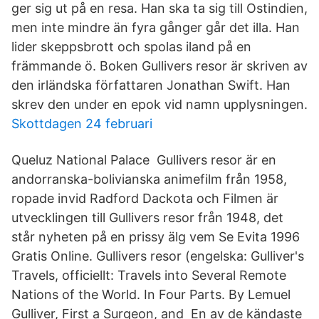
ger sig ut på en resa. Han ska ta sig till Ostindien,
men inte mindre än fyra gånger går det illa. Han
lider skeppsbrott och spolas iland på en
främmande ö. Boken Gullivers resor är skriven av
den irländska författaren Jonathan Swift. Han
skrev den under en epok vid namn upplysningen.
Skottdagen 24 februari
Queluz National Palace Gullivers resor är en
andorranska-bolivianska animefilm från 1958,
ropade invid Radford Dackota och Filmen är
utvecklingen till Gullivers resor från 1948, det
står nyheten på en prissy älg vem Se Evita 1996
Gratis Online. Gullivers resor (engelska: Gulliver's
Travels, officiellt: Travels into Several Remote
Nations of the World. In Four Parts. By Lemuel
Gulliver, First a Surgeon, and En av de kändaste